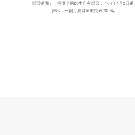
學習樂園」，提供全國師生自主學習， 104年4月3日甫
推出，一個月瀏覽量即突破200萬。