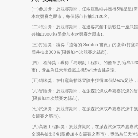
(一)參加獎：於競賽期間，任兩座島嶼共獲得5顆星星(
本次競賽之縣市，每個縣市各抽出120名。
(二)特別獎：於競賽期間，在達客武館中挑戰任一座武
共抽出300名(限參加本次競賽之縣市)。
(三)打寇獎：獲得「遺落的 Scratch 書頁」的徽章(
國共抽出300名(限參加本次競賽之縣市)。
(四)工程師獎：獲得「島嶼副工程師」的徽章(打寇島12
市)，獎品為任天堂遊戲主機Switch含健身環。
(五)貓咪獎：在打寇島貓咪冒險中獲得30個Meow足跡
(六)冒險獎：於競賽期間，在派森試煉或希嘉嘉試煉的冒
(限參加本次競賽之縣市)。
(七)試煉獎：於競賽期間，在派森試煉或希嘉嘉試煉中獲
次競賽之縣市)。
(八)高級工程師獎：於競賽期間，在派森試煉或希嘉嘉試
全國共抽出3名(限參加本次競賽之縣市)，獎品為任天堂遊